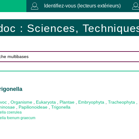
Identifiez-vous (lecteurs extérieurs)
doc : Sciences, Techniques
rigonella
ovoc
,
Organisme
,
Eukaryota
,
Plantae
,
Embryophyta
,
Tracheophyta
,
minosae
,
Papilionoideae
,
Trigonella
ella coerulea
ella foenum graecum