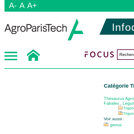
A-
A
A+
Info
Catégorie T
Thésaurus Agr
Fabales
,
Legu
Trigon
Trigon
Voir aussi :
genus