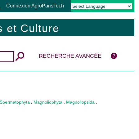
Connexion AgroParisTech
Powered by
Translate
 et Culture
RECHERCHE AVANCÉE
Spermatophyta
,
Magnoliophyta
,
Magnoliopsida
,