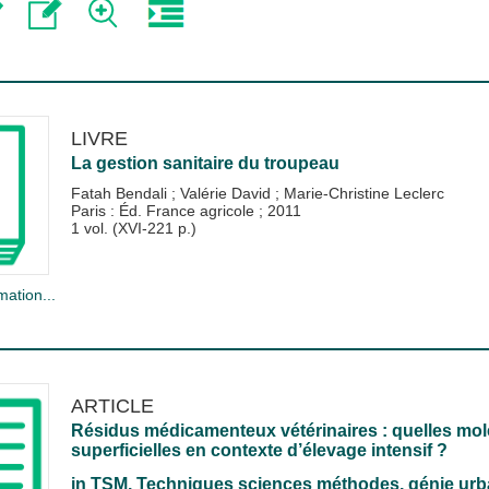
LIVRE
La gestion sanitaire du troupeau
Fatah Bendali
;
Valérie David
;
Marie-Christine Leclerc
Paris : Éd. France agricole
;
2011
1 vol. (XVI-221 p.)
mation...
ARTICLE
Résidus médicamenteux vétérinaires : quelles mol
superficielles en contexte d’élevage intensif ?
in
TSM. Techniques sciences méthodes, génie urba