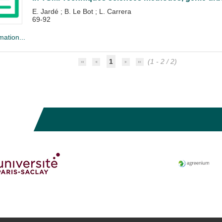
E. Jardé
;
B. Le Bot
;
L. Carrera
69-92
mation...
1
(1 - 2 / 2)