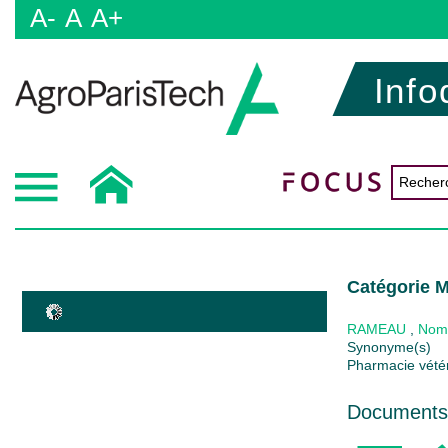
A-
A
A+
Info
Catégorie M
RAMEAU
,
Nom
Synonyme(s)
Pharmacie vétér
Documents 