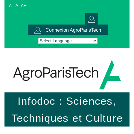
A-
A
A+
Connexion AgroParisTech
Powered by
Translate
Infodoc : Sciences,
Techniques et Culture