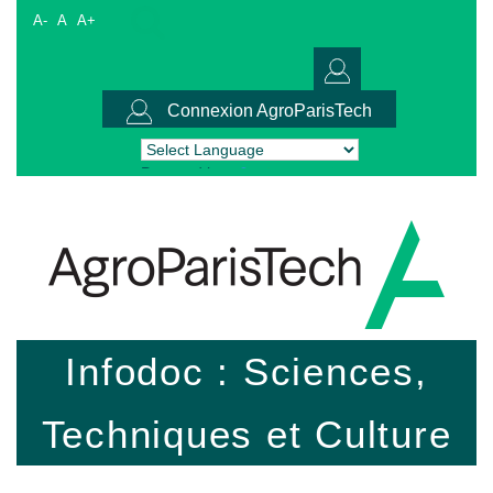
A-
A
A+
Connexion AgroParisTech
Powered by
Translate
Infodoc : Sciences,
Techniques et Culture