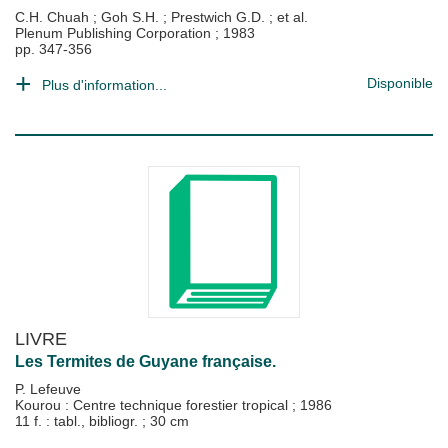
C.H. Chuah
;
Goh S.H.
;
Prestwich G.D.
; et al.
Plenum Publishing Corporation
;
1983
pp. 347-356
Disponible
Plus d'information...
LIVRE
Les Termites de Guyane française.
P. Lefeuve
Kourou : Centre technique forestier tropical
;
1986
11 f. : tabl., bibliogr. ; 30 cm