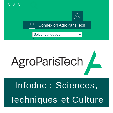
A-
A
A+
Connexion AgroParisTech
Powered by
Translate
Infodoc : Sciences,
Techniques et Culture