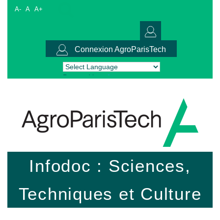
A-
A
A+
Connexion AgroParisTech
Powered by
Translate
Infodoc : Sciences,
Techniques et Culture