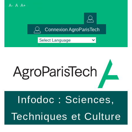
A-
A
A+
Connexion AgroParisTech
Powered by
Translate
Infodoc : Sciences,
Techniques et Culture