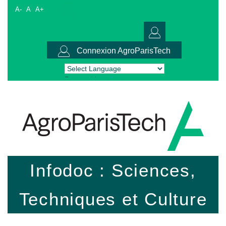
A-
A
A+
Connexion AgroParisTech
Powered by
Translate
Infodoc : Sciences,
Techniques et Culture