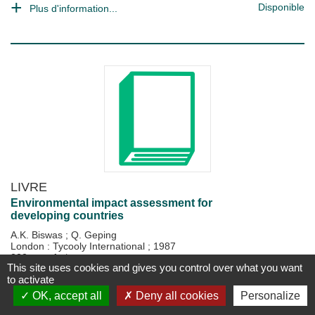
Disponible
Plus d'information...
LIVRE
Environmental impact assessment for
developing countries
A.K. Biswas
;
Q. Geping
London : Tycooly International
;
1987
232 p., ref.: *
This site uses cookies and gives you control over what you want
to activate
Disponible
Plus d'information...
OK, accept all
Deny all cookies
Personalize