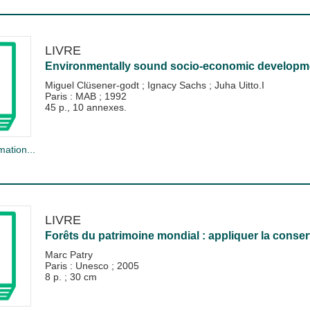
LIVRE
Environmentally sound socio-economic development 
Miguel Clüsener-godt
;
Ignacy Sachs
;
Juha Uitto.I
Paris : MAB
;
1992
45 p., 10 annexes.
mation...
LIVRE
Forêts du patrimoine mondial : appliquer la conse
Marc Patry
Paris : Unesco
;
2005
8 p. ; 30 cm