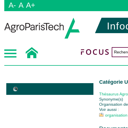
A-
A
A+
Info
Catégorie
Thésaurus Agr
Synonyme(s)
Organisation des
Voir aussi :
organisation 