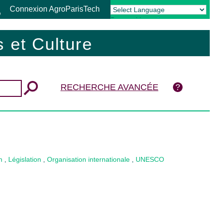
Connexion AgroParisTech
Powered by
Translate
 et Culture
RECHERCHE AVANCÉE
n
,
Législation
,
Organisation internationale
,
UNESCO