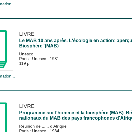
mation...
LIVRE
Le MAB 10 ans après. L'écologie en action: aperç
Biosphère"(MAB)
Unesco
Paris : Unesco
;
1981
119 p.
mation...
LIVRE
Programme sur l'homme et la biosphère (MAB). Ré
nationaux du MAB des pays francophones d'Afriqu
Réunion de ...... d'Afrique
Paris : Unesco
;
1984