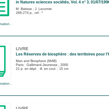
in
Natures sciences sociétés
, Vol. 4 n° 3, 01/07/199
M. Batisse
;
J. Lecomte
268-274 p., ref.: *
mation...
LIVRE
Les Réserves de biosphère : des territoires pour l
Man and Biosphere (MAB)
Paris : Gallimard-Jeunesse
;
2000
21 p. en dépl. : ill. en coul. ; 15 cm
mation...
LIVRE