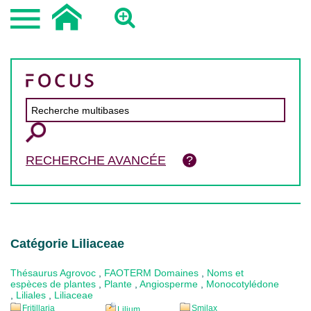
RECHERCHE AVANCÉE
Catégorie Liliaceae
Thésaurus Agrovoc
,
FAOTERM Domaines
,
Noms et
espèces de plantes
,
Plante
,
Angiosperme
,
Monocotylédone
,
Liliales
,
Liliaceae
Fritillaria
Smilax
Lilium