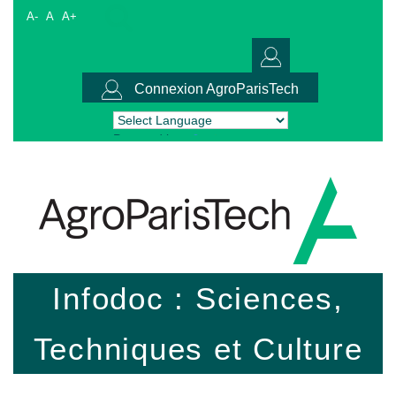
A-
A
A+
Connexion AgroParisTech
Powered by
Translate
Infodoc : Sciences,
Techniques et Culture