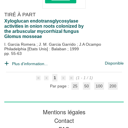
TIRÉ À PART
Xyloglucan endotransglycosylase
activities in onion roots colonized by
the arbuscular mycorrhizal fungus
Glomus mosseae
I. Garcia Romera
;
J. M. Garcia Garrido
;
J.A Ocampo
Philadelphia [Etats Unis] : Balaban
;
1999
pp. 55-63
Disponible
Plus d'information...
1
(1 - 1 / 1)
Par page :
25
50
100
200
Mentions légales
Contact