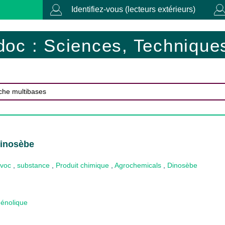
Identifiez-vous (lecteurs extérieurs)
doc : Sciences, Techniques
Dinosèbe
ovoc
,
substance
,
Produit chimique
,
Agrochemicals
,
Dinosèbe
énolique