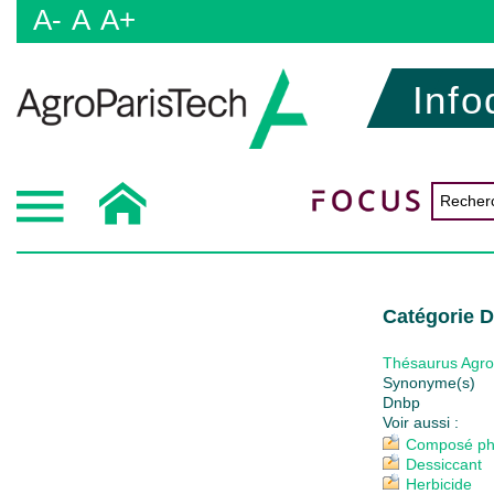
A-
A
A+
Info
Catégorie 
Thésaurus Agr
Synonyme(s)
Dnbp
Voir aussi :
Composé ph
Dessiccant
Herbicide