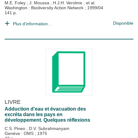
M.E. Foley
;
J. Moussa
;
H.J.H. Verolme
; et al.
Washington : Biodiversity Action Network
;
1999/04
141 p.
Disponible
Plus d'information...
LIVRE
Adduction d'eau et évacuation des
excréta dans les pays en
développement. Quelques réflexions
C.S. Pineo
;
D.V. Subrahmanyam
Genève : OMS
;
1975