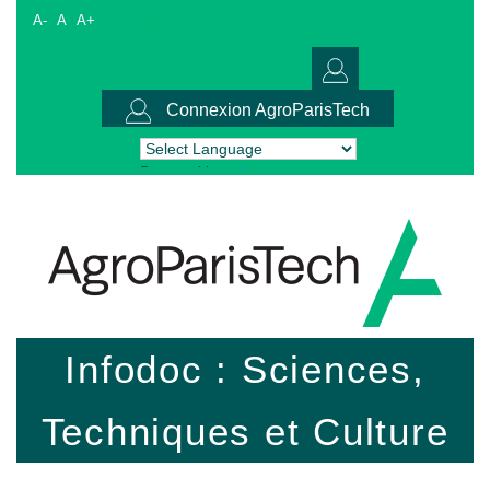
A-
A
A+
Connexion AgroParisTech
Powered by
Translate
Infodoc : Sciences,
Techniques et Culture