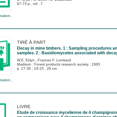
67-73 p., ref.: 7
mation...
TIRÉ À PART
Decay in mine timbers. 1 : Sampling procedures an
samples. 2 : Basidiomycetes associated with decay
W.E. Eslyn
;
Frances F. Lombard
Madison : Forest products research society
;
1983
p. 27-30 ; 19-23 ; 28 cm
mation...
LIVRE
Etude de croissance mycelienne de 4 champignon