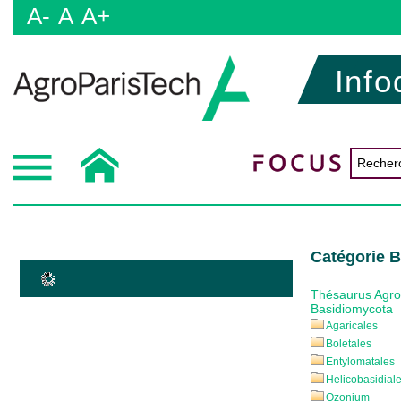
A-
A
A+
Info
Catégorie 
Thésaurus Agr
Basidiomycota
Agaricales
Boletales
Entylomatales
Helicobasidial
Ozonium