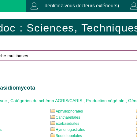
Identifiez-vous (lecteurs extérieurs)
doc : Sciences, Techniques
Basidiomycota
ovoc
,
Catégories du schéma AGRIS/CARIS
,
Production végétale
,
Géné
Aphyllophorales
Cantharellales
Exobasidiales
es
Hymenogastrales
Sporidiobolales