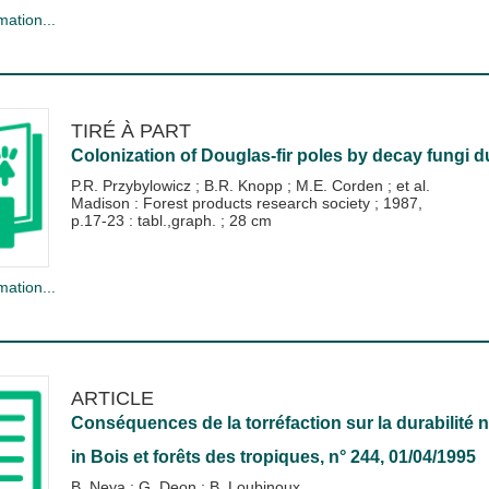
mation...
TIRÉ À PART
Colonization of Douglas-fir poles by decay fungi d
P.R. Przybylowicz
;
B.R. Knopp
;
M.E. Corden
; et al.
Madison : Forest products research society
;
1987,
p.17-23 : tabl.,graph. ; 28 cm
mation...
ARTICLE
Conséquences de la torréfaction sur la durabilité n
in
Bois et forêts des tropiques
, n° 244, 01/04/1995
B. Neya
;
G. Deon
;
B. Loubinoux