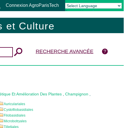
Connexion AgroParisTech
Powered by
Translate
 et Culture
RECHERCHE AVANCÉE
tique Et Amélioration Des Plantes
,
Champignon
,
Auriculariales
Cystofilobasidiales
Filobasidiales
Microbotryales
Tilletiales