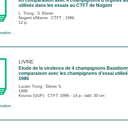
en comparaison avec 4 champignons d'orgines afr
utilisés dans les essais au CTFT de Nogent
L. Trong
;
S. Elsner
Nogent s/Marne : CTFT
;
1986
12 p.
mation...
LIVRE
Etude de la virulence de 4 champignons Basidiom
comparaison avec les champignons d'essai utilis
1986
Lucien Trong
;
Elsner S.
1986
Kourou (GUF) : CTFT, 1986 - 14 p.- tabl; 30 cm
mation...