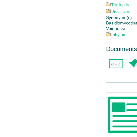
Tilletiopsis
Uredinales
Synonyme(s)
Basidiomycotin
Voir aussi :
phylum
Documents 