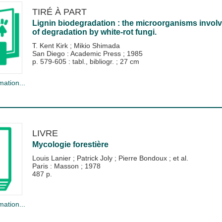
TIRÉ À PART
Lignin biodegradation : the microorganisms invol
of degradation by white-rot fungi.
T. Kent Kirk
;
Mikio Shimada
San Diego : Academic Press
;
1985
p. 579-605 : tabl., bibliogr. ; 27 cm
mation...
LIVRE
Mycologie forestière
Louis Lanier
;
Patrick Joly
;
Pierre Bondoux
; et al.
Paris : Masson
;
1978
487 p.
mation...