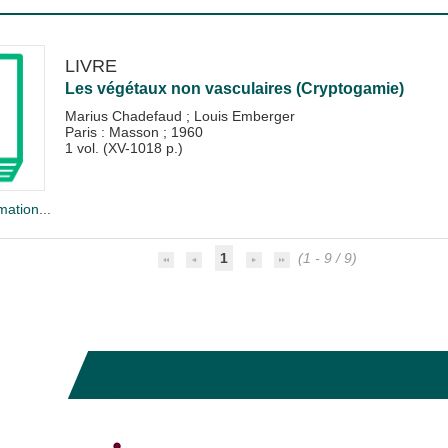
LIVRE
Les végétaux non vasculaires (Cryptogamie)
Marius Chadefaud
;
Louis Emberger
Paris : Masson
;
1960
1 vol. (XV-1018 p.)
mation...
1
(1 - 9 / 9)