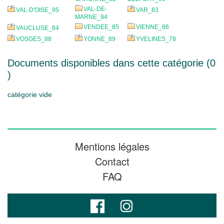
VAL-DE-
VAL-D'OISE_95
VAR_83
MARNE_94
VENDEE_85
VIENNE_86
VAUCLUSE_84
VOSGES_88
YONNE_89
YVELINES_78
Documents disponibles dans cette catégorie (
0
)
catégorie vide
Mentions légales
Contact
FAQ