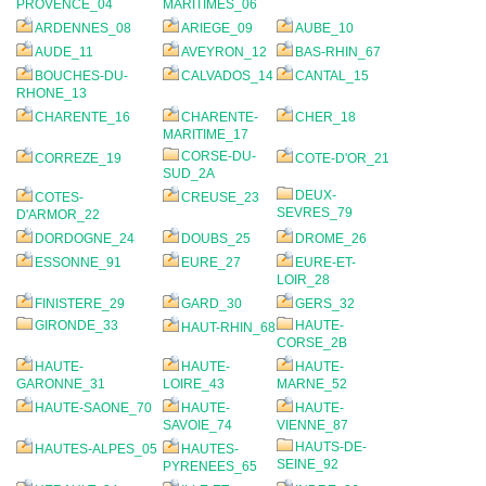
PROVENCE_04
MARITIMES_06
ARDENNES_08
ARIEGE_09
AUBE_10
AUDE_11
AVEYRON_12
BAS-RHIN_67
BOUCHES-DU-
CALVADOS_14
CANTAL_15
RHONE_13
CHARENTE_16
CHARENTE-
CHER_18
MARITIME_17
CORSE-DU-
CORREZE_19
COTE-D'OR_21
SUD_2A
DEUX-
COTES-
CREUSE_23
SEVRES_79
D'ARMOR_22
DORDOGNE_24
DOUBS_25
DROME_26
ESSONNE_91
EURE_27
EURE-ET-
LOIR_28
FINISTERE_29
GARD_30
GERS_32
GIRONDE_33
HAUTE-
HAUT-RHIN_68
CORSE_2B
HAUTE-
HAUTE-
HAUTE-
GARONNE_31
LOIRE_43
MARNE_52
HAUTE-SAONE_70
HAUTE-
HAUTE-
SAVOIE_74
VIENNE_87
HAUTS-DE-
HAUTES-ALPES_05
HAUTES-
SEINE_92
PYRENEES_65