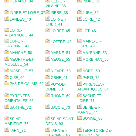
HERAULT_34
ILLE-ET-
INDRE_36
VILAINE_35
INDRE-ET-LOIRE_37
ISERE_38
JURA_39
LANDES_40
LOIR-ET-
LOIRE_42
CHER_41
LOIRE-
LOIRET_45
LOT_46
ATLANTIQUE_44
LOT-ET-
MAINE-ET-
LOZERE_48
GARONNE_47
LOIRE_49
MANCHE_50
MARNE_51
MAYENNE_53
MEURTHE-ET-
MEUSE_55
MORBIHAN_56
MOSELLE_54
MOSELLE_57
NIEVRE_58
NORD_59
OISE_60
ORNE_61
PARIS_75
PAS-DE-CALAIS_62
PUY-DE-
PYRENEES-
DOME_63
ATLANTIQUES_64
PYRENEES-
RHONE_69
SAONE-ET-
ORIENTALES_66
LOIRE_71
SARTHE_72
SAVOIE_73
SEINE-ET-
MARNE_77
SOMME_80
SEINE-
SEINE-SAINT-
MARITIME_76
DENIS_93
TARN_81
TARN-ET-
TERRITOIRE-DE-
GARONNE_82
BELFORT_90