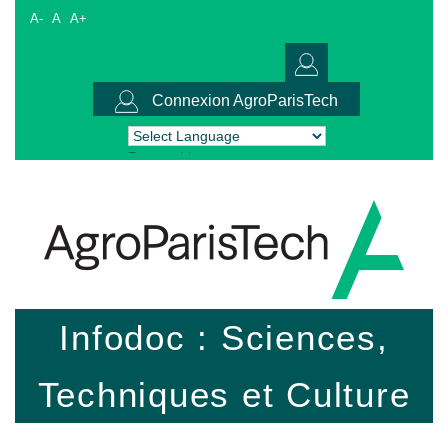
A-
A
A+
Connexion AgroParisTech
Powered by
Translate
Infodoc : Sciences,
Techniques et Culture