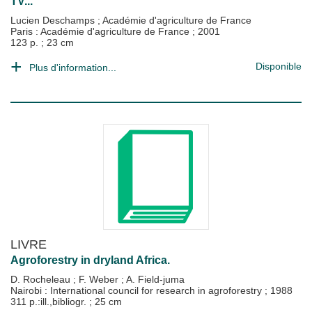
TV...
Lucien Deschamps
;
Académie d'agriculture de France
Paris : Académie d'agriculture de France
;
2001
123 p. ; 23 cm
Disponible
Plus d'information...
LIVRE
Agroforestry in dryland Africa.
D. Rocheleau
;
F. Weber
;
A. Field-juma
Nairobi : International council for research in agroforestry
;
1988
311 p.:ill.,bibliogr. ; 25 cm