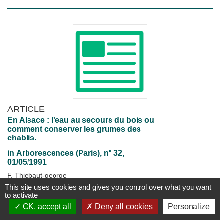
ARTICLE
En Alsace : l'eau au secours du bois ou
comment conserver les grumes des
chablis.
in
Arborescences (Paris)
, n° 32,
01/05/1991
F. Thiebaut-george
(32), p. 11-14, tabl., phot.
This site uses cookies and gives you control over what you want
to activate
Disponible
Plus d'information...
OK, accept all
Deny all cookies
Personalize