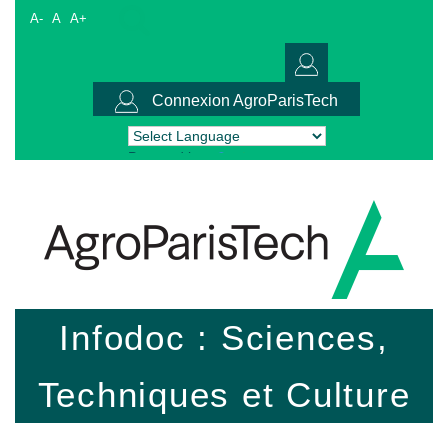
A-
A
A+
Connexion AgroParisTech
Powered by
Translate
Infodoc : Sciences,
Techniques et Culture