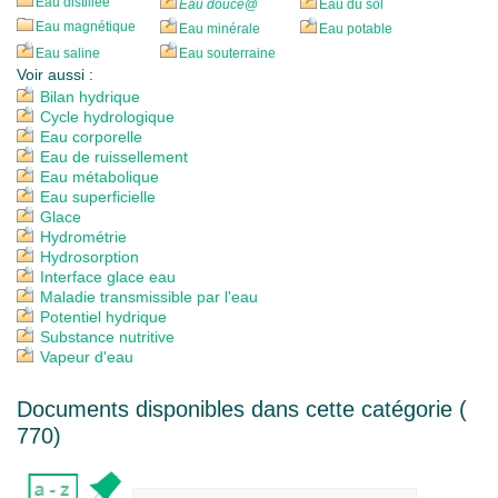
Eau distillée
Eau douce
@
Eau du sol
Eau magnétique
Eau minérale
Eau potable
Eau saline
Eau souterraine
Voir aussi :
Bilan hydrique
Cycle hydrologique
Eau corporelle
Eau de ruissellement
Eau métabolique
Eau superficielle
Glace
Hydrométrie
Hydrosorption
Interface glace eau
Maladie transmissible par l'eau
Potentiel hydrique
Substance nutritive
Vapeur d'eau
Documents disponibles dans cette catégorie (
770
)