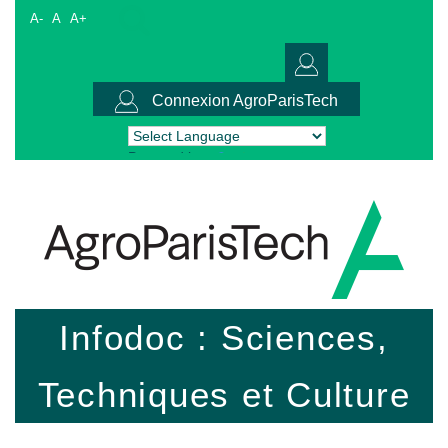
A-
A
A+
Connexion AgroParisTech
Powered by
Translate
Infodoc : Sciences,
Techniques et Culture