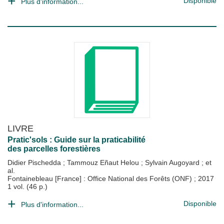
Disponible
Plus d'information...
LIVRE
Pratic'sols : Guide sur la praticabilité
des parcelles forestières
Didier Pischedda
;
Tammouz Eñaut Helou
;
Sylvain Augoyard
; et
al.
Fontainebleau [France] : Office National des Forêts (ONF)
;
2017
1 vol. (46 p.)
Disponible
Plus d'information...