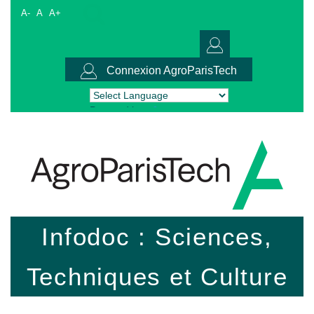
A-
A
A+
Connexion AgroParisTech
Powered by
Translate
Infodoc : Sciences,
Techniques et Culture