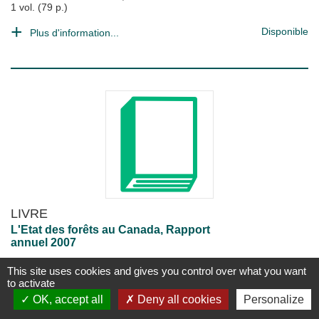
1 vol. (79 p.)
Disponible
Plus d'information...
LIVRE
L'Etat des forêts au Canada, Rapport
annuel 2007
CANADA. Service des forêts
This site uses cookies and gives you control over what you want
Ottawa : Forêts Canada
;
2007
to activate
1 vol. (28 p.)
OK, accept all
Deny all cookies
Personalize
Disponible
Plus d'information...