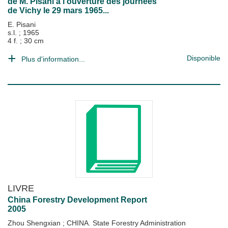
de M. Pisani à l'ouverture des journées
de Vichy le 29 mars 1965...
E. Pisani
s.l.
;
1965
4 f. ; 30 cm
Disponible
Plus d'information...
LIVRE
China Forestry Development Report
2005
Zhou Shengxian
;
CHINA. State Forestry Administration