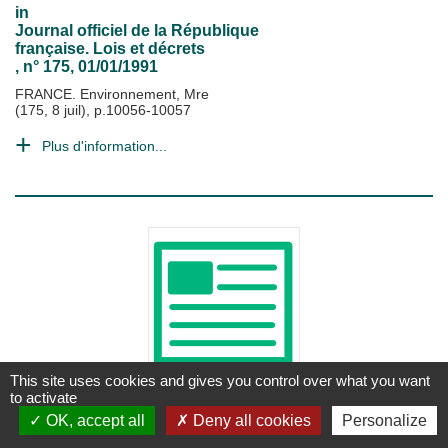
in
Journal officiel de la République
française. Lois et décrets
, n° 175, 01/01/1991
FRANCE. Environnement, Mre
(175, 8 juil), p.10056-10057
Plus d'information...
This site uses cookies and gives you control over what you want
to activate
ARTICLE
OK, accept all
Deny all cookies
Personalize
Décret 98-1262 du 29 décembre 1998
portant statuts des personnels de