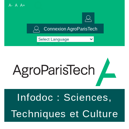
A-
A
A+
Connexion AgroParisTech
Powered by
Translate
Infodoc : Sciences,
Techniques et Culture