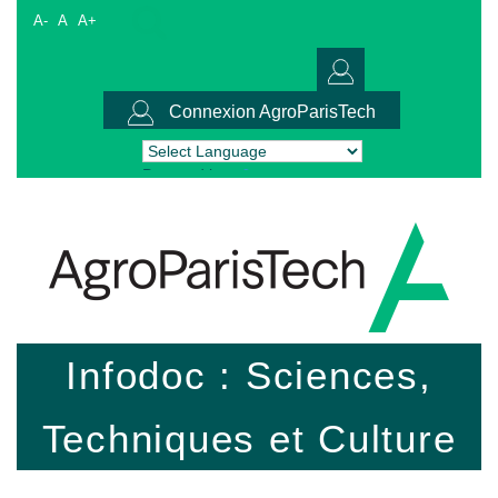
A-
A
A+
Connexion AgroParisTech
Powered by
Translate
Infodoc : Sciences,
Techniques et Culture