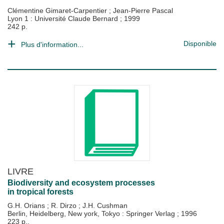
Clémentine Gimaret-Carpentier
;
Jean-Pierre Pascal
Lyon 1 : Université Claude Bernard
;
1999
242 p.
Disponible
Plus d'information...
LIVRE
Biodiversity and ecosystem processes
in tropical forests
G.H. Orians
;
R. Dirzo
;
J.H. Cushman
Berlin, Heidelberg, New york, Tokyo : Springer Verlag
;
1996
223 p..