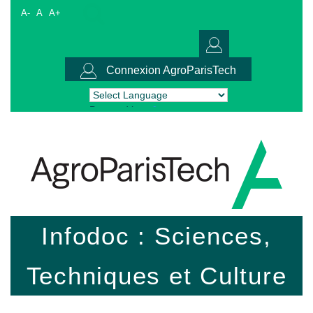
A-
A
A+
Connexion AgroParisTech
Powered by
Translate
Infodoc : Sciences,
Techniques et Culture