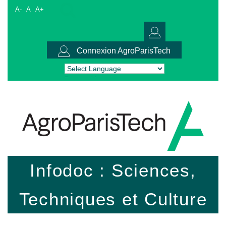
A-
A
A+
Connexion AgroParisTech
Powered by
Translate
Infodoc : Sciences,
Techniques et Culture