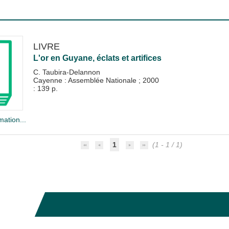
LIVRE
L'or en Guyane, éclats et artifices
C. Taubira-Delannon
Cayenne : Assemblée Nationale
;
2000
: 139 p.
mation...
1
(1 - 1 / 1)