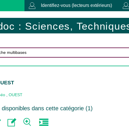
Identifiez-vous (lecteurs extérieurs)
doc : Sciences, Techniques
OUEST
Géo
,
OUEST
disponibles dans cette catégorie (
1
)