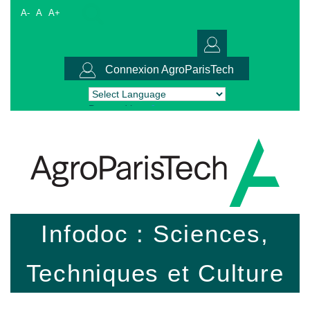
A-
A
A+
Connexion AgroParisTech
Powered by
Translate
Infodoc : Sciences,
Techniques et Culture