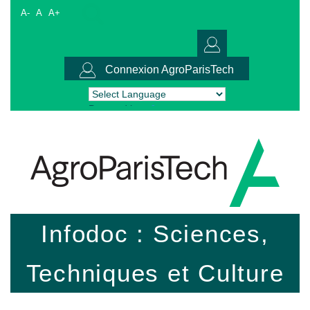
A-
A
A+
Connexion AgroParisTech
Powered by
Translate
Infodoc : Sciences,
Techniques et Culture