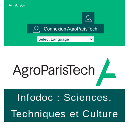
A-
A
A+
Connexion AgroParisTech
Powered by
Translate
Infodoc : Sciences,
Techniques et Culture