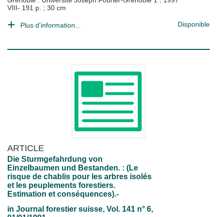
Grenoble : Université Joseph Fourier-Grenoble 1
;
1997
VIII- 191 p. ; 30 cm
Disponible
Plus d'information...
ARTICLE
Die Sturmgefahrdung von
Einzelbaumen und Bestanden. : (Le
risque de chablis pour les arbres isolés
et les peuplements forestiers.
Estimation et conséquences).-
in
Journal forestier suisse
, Vol. 141 n° 6,