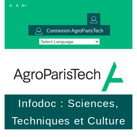
A-
A
A+
Connexion AgroParisTech
Powered by
Translate
Infodoc : Sciences,
Techniques et Culture