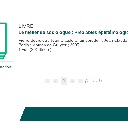
LIVRE
Le métier de sociologue : Préalables épistémolog
Pierre Bourdieu
;
Jean-Claude Chamboredon
;
Jean-Claude
Berlin : Mouton de Gruyter
;
2005
1 vol. (XIX-357 p.)
mation...
1
(1 - 1 / 1)