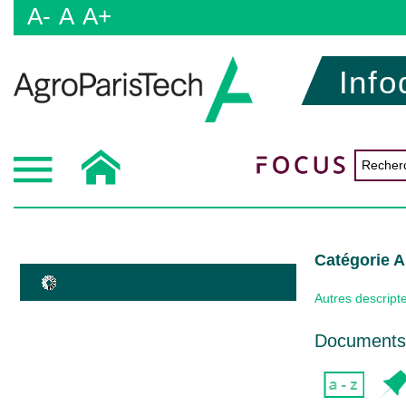
A-
A
A+
Info
Catégorie
Autres descript
Documents 