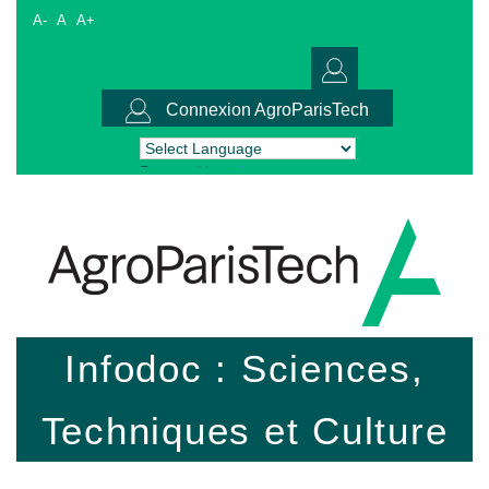
A-
A
A+
Connexion AgroParisTech
Powered by
Translate
Infodoc : Sciences,
Techniques et Culture