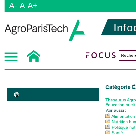
A-
A
A+
Info
Catégorie É
Thésaurus Agr
Éducation nutrit
Voir aussi :
Alimentatio
Nutrition hu
Politique nut
Santé