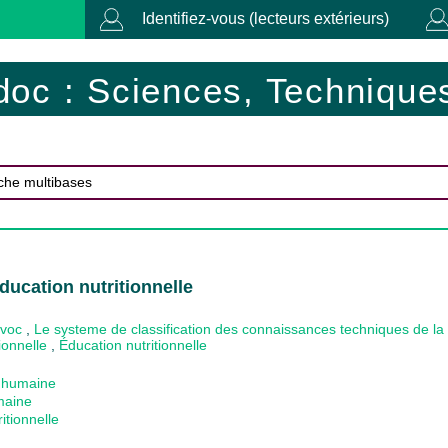
Identifiez-vous (lecteurs extérieurs)
doc : Sciences, Techniques
ducation nutritionnelle
ovoc
,
Le systeme de classification des connaissances techniques de l
ionnelle
,
Éducation nutritionnelle
n humaine
maine
ritionnelle