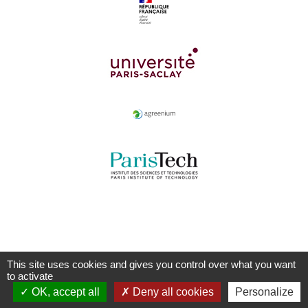
This site uses cookies and gives you control over what you want
to activate
OK, accept all
Deny all cookies
Personalize