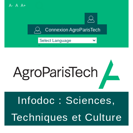
A-
A
A+
Connexion AgroParisTech
Powered by
Translate
Infodoc : Sciences,
Techniques et Culture