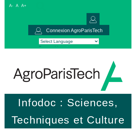
A-
A
A+
Connexion AgroParisTech
Powered by
Translate
Infodoc : Sciences,
Techniques et Culture