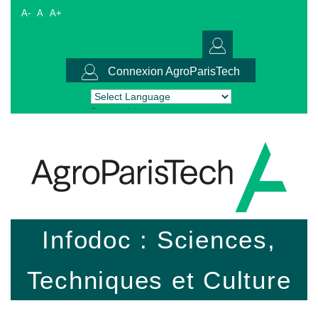
A-
A
A+
Connexion AgroParisTech
Powered by
Translate
Infodoc : Sciences,
Techniques et Culture