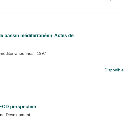
le bassin méditerranéen. Actes de
s méditerranéennes
;
1997
Disponible
 OECD perspective
 and Development