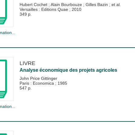
Hubert Cochet
;
Alain Bourbouze
;
Gilles Bazin
; et al.
Versailles : Editions Quae
;
2010
349 p.
mation...
LIVRE
Analyse économique des projets agricoles
John Price Gittinger
Paris : Economica
;
1985
547 p.
mation...