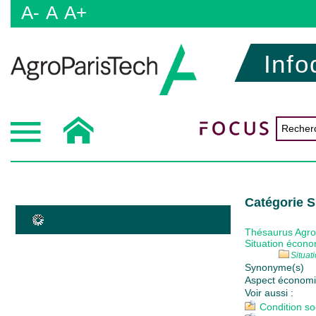
A-
A
A+
Info
Catégorie 
Thésaurus Agr
Situation écon
Situat
Synonyme(s)
Aspect économi
Voir aussi :
Condition so