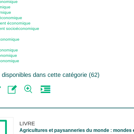
conomique
mique
omique
 économique
ent économique
ent socioéconomique
économique
conomique
onomique
conomique
disponibles dans cette catégorie (
62
)
LIVRE
Agricultures et paysanneries du monde : mondes e