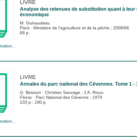
LIVRE
Analyse des retenues de substitution quant à leur im
économique
M. Guinaudeau
Paris : Ministère de l'agriculture et de la pêche
;
2008/06
68 p.
mation...
LIVRE
Annales du parc national des Cévennes. Tome 1 - 
G. Beisson
;
Christian Sauvage
;
J.A. Rioux
Florac : Parc National des Cévenne
;
1979
233 p.; 190 p.
mation...