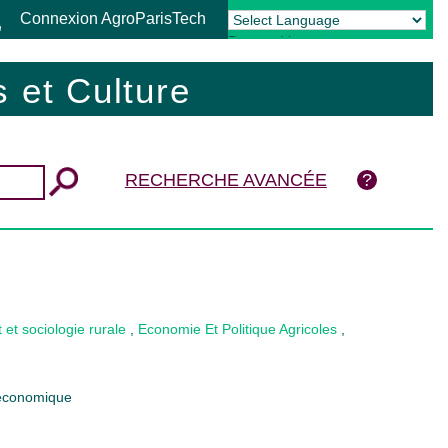
Connexion AgroParisTech
Powered by
Translate
 et Culture
RECHERCHE AVANCÉE
t sociologie rurale
,
Economie Et Politique Agricoles
,
 économique