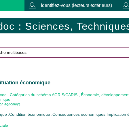
Identifiez-vous (lecteurs extérieurs)
doc : Sciences, Techniques
Situation économique
ovoc
,
Catégories du schéma AGRIS/CARIS
,
Économie, développement e
omique
ion agricole
@
que ;Condition économique ;Conséquences économiques Implication
ciale