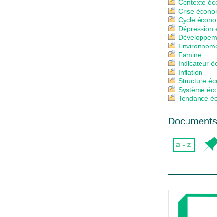
Contexte é
Crise écono
Cycle écon
Dépression
Développem
Environnem
Famine
Indicateur 
Inflation
Structure é
Système éc
Tendance é
Documents 