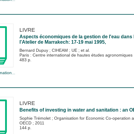
LIVRE
Aspects économiques de la gestion de l'eau dans 
l'Atelier de Marrakech: 17-19 mai 1995,
Bernard Dupuy
;
CIHEAM
;
UE
; et al.
Paris : Centre international de hautes études agronomique
483 p.
mation...
LIVRE
Benefits of investing in water and sanitation : an
Sophie Trémolet
;
Organisation for Economic Co-operation
OECD
;
2011
144 p.