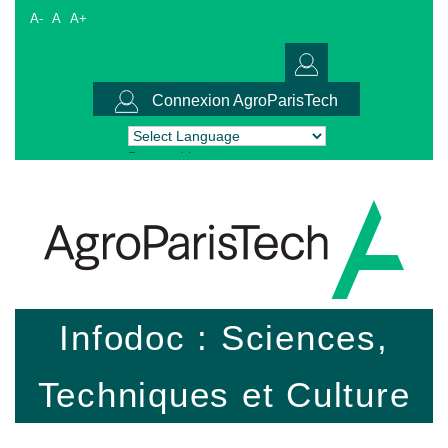
A-
A
A+
Connexion AgroParisTech
Powered by
Translate
Infodoc : Sciences,
Techniques et Culture