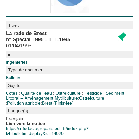
Titre :
La rade de Brest
n° Special 1995 - 1, 1-1995,
01/04/1995
in
Ingénieries
Type de document :
Bulletin
Sujets :
Côtes
;
Qualité de l'eau
;
Ostréiculture
;
Pesticide
;
Sédiment
Littoral -- Aménagement
;
Mytiliculture
;
Ostréiculture
;
Pollution agricole
;
Brest (Finistère)
Langue(s) :
Français
Lien vers la notice :
https://infodoc.agroparistech.fr/index.php?
lvl=bulletin_display&id=44020