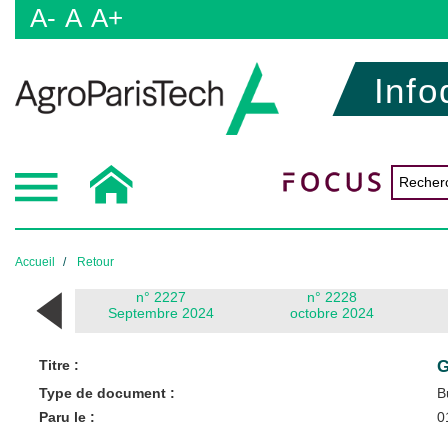
A-
A
A+
Info
Accueil
Retour
n° 2227
n° 2228
Septembre 2024
octobre 2024
Titre :
G
Type de document :
B
Paru le :
0