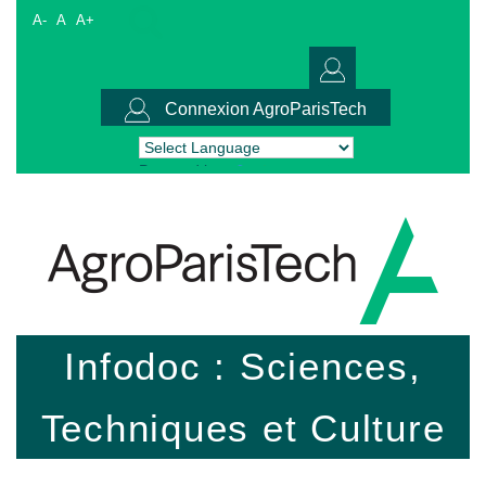
A-
A
A+
Connexion AgroParisTech
Powered by
Translate
Infodoc : Sciences,
Techniques et Culture