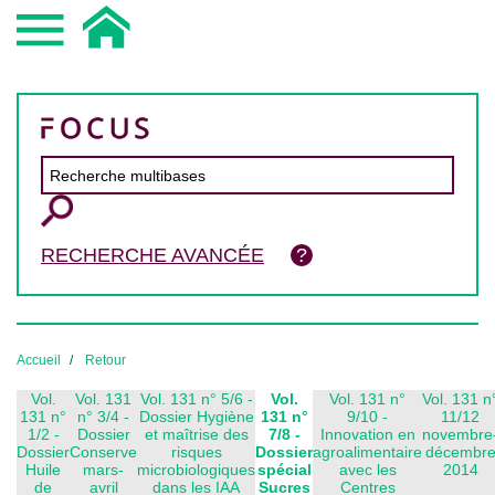
RECHERCHE AVANCÉE
Accueil
Retour
Vol.
Vol. 131
Vol. 131 n° 5/6 -
Vol.
Vol. 131 n°
Vol. 131 n
131 n°
n° 3/4 -
Dossier Hygiène
131 n°
9/10 -
11/12
1/2 -
Dossier
et maîtrise des
7/8 -
Innovation en
novembre
Dossier
Conserve
risques
Dossier
agroalimentaire
décembr
Huile
mars-
microbiologiques
spécial
avec les
2014
de
avril
dans les IAA
Sucres
Centres