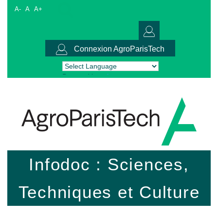
A-
A
A+
Connexion AgroParisTech
Powered by
Translate
Infodoc : Sciences,
Techniques et Culture