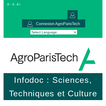
A-
A
A+
Connexion AgroParisTech
Powered by
Translate
Infodoc : Sciences,
Techniques et Culture