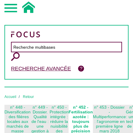
RECHERCHE AVANCÉE
Accueil
Retour
n° 448 -
n° 449 -
n° 450 -
n° 452 -
n° 453 - Dossier
n
Diversification
Dossier.
Protection
Fertilisation
-
Gé
: des filières
Qualité
intégrée :
azotée :
Multiperformance
: u
locales aux
de l'eau :
réduire la
toujours
: l'agronomie en
tec
marchés de
une
nuisibilité
plus de
première ligne
de 
masse
gestion à
des
précision
mars 2018