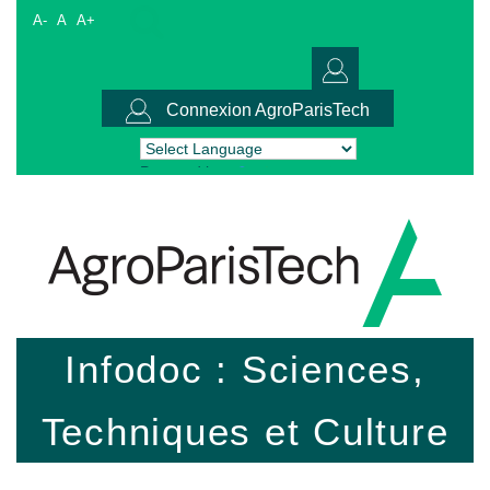
A-
A
A+
Connexion AgroParisTech
Powered by
Translate
Infodoc : Sciences,
Techniques et Culture