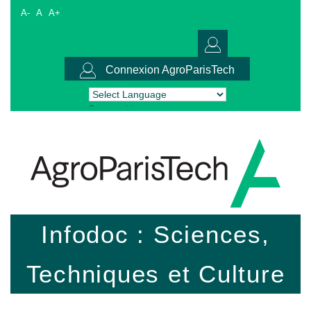
A-
A
A+
Connexion AgroParisTech
Powered by
Translate
Infodoc : Sciences,
Techniques et Culture