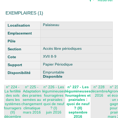
Réserver
EXEMPLAIRES (1)
Liste des exemplaires
Palaiseau
Accès libre périodiques
XVII 8-9
Papier Périodique
Empruntable
Disponible
n° 224 -
n° 225 -
n° 226 - Les
n° 227 - Les
n° 228
n° 2
La fertilité
Adaptation
légumineuses
légumineuses
décembre
Agron
des sols
des prairies
fourragères
fourragères et
2016
et éco
dans les
semées au
et prairiales :
prairiales :
: un
systèmes
changement
quoi de neuf
quoi de neuf
gagn
fourragers
climatique
? (I)
? (II)
pour
(II)
mars 2016
juin 2016
septembre
prai
décembre
2016
mars 