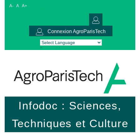
A-
A
A+
Connexion AgroParisTech
Powered by
Translate
Infodoc : Sciences,
Techniques et Culture