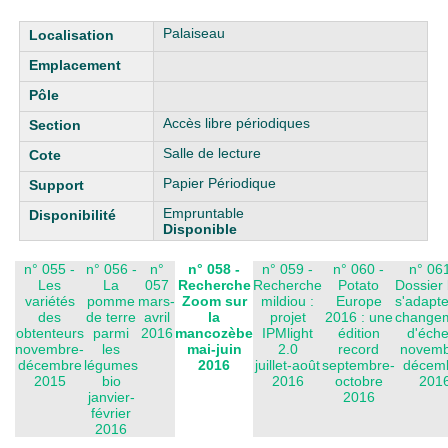
Liste des exemplaires
Palaiseau
Accès libre périodiques
Salle de lecture
Papier Périodique
Empruntable
Disponible
n° 055 -
n° 056 -
n°
n° 058 -
n° 059 -
n° 060 -
n° 061
Les
La
057
Recherche
Recherche
Potato
Dossier 
variétés
pomme
mars-
Zoom sur
mildiou :
Europe
s'adapte
des
de terre
avril
la
projet
2016 : une
change
obtenteurs
parmi
2016
mancozèbe
IPMlight
édition
d'éche
novembre-
les
mai-juin
2.0
record
novemb
décembre
légumes
2016
juillet-août
septembre-
décem
2015
bio
2016
octobre
201
janvier-
2016
février
2016