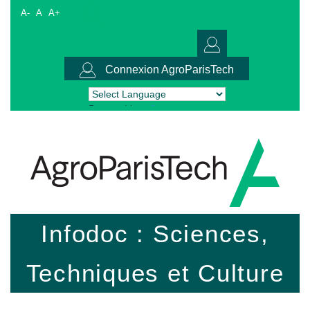
A-
A
A+
Connexion AgroParisTech
Powered by
Translate
Infodoc : Sciences,
Techniques et Culture