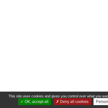
This site uses cookies and gives you control over what you want
OK, accept all
Deny all cookies
Person