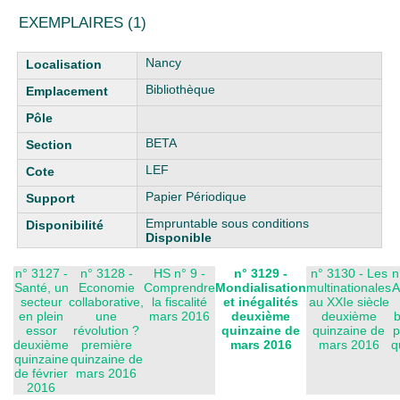
EXEMPLAIRES (1)
Liste des exemplaires
Nancy
Bibliothèque
BETA
LEF
Papier Périodique
Empruntable sous conditions
Disponible
n° 3127 -
n° 3128 -
HS n° 9 -
n° 3129 -
n° 3130 - Les
n
Santé, un
Economie
Comprendre
Mondialisation
multinationales
A
secteur
collaborative,
la fiscalité
et inégalités
au XXIe siècle
en plein
une
mars 2016
deuxième
deuxième
b
essor
révolution ?
quinzaine de
quinzaine de
p
deuxième
première
mars 2016
mars 2016
q
quinzaine
quinzaine de
de février
mars 2016
2016