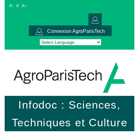
A-
A
A+
Connexion AgroParisTech
Powered by
Translate
Infodoc : Sciences,
Techniques et Culture