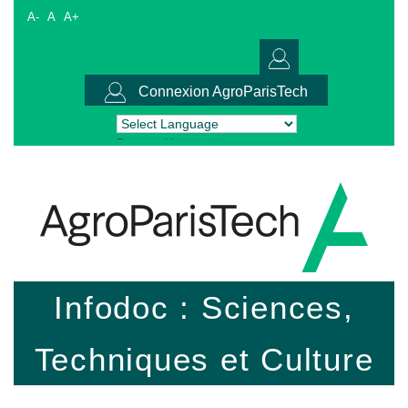
A-
A
A+
Connexion AgroParisTech
Powered by
Translate
Infodoc : Sciences,
Techniques et Culture