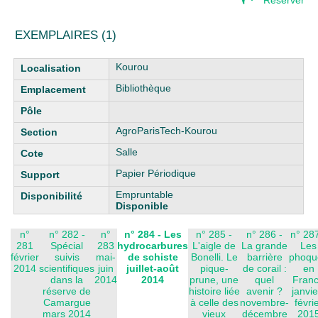
Réserver
EXEMPLAIRES (1)
Liste des exemplaires
Kourou
Bibliothèque
AgroParisTech-Kourou
Salle
Papier Périodique
Empruntable
Disponible
n°
n° 282 -
n°
n° 284 - Les
n° 285 -
n° 286 -
n° 287
281
Spécial
283
hydrocarbures
L'aigle de
La grande
Les
février
suivis
mai-
de schiste
Bonelli. Le
barrière
phoqu
2014
scientifiques
juin
juillet-août
pique-
de corail :
en
dans la
2014
2014
prune, une
quel
Fran
réserve de
histoire liée
avenir ?
janvie
Camargue
à celle des
novembre-
févri
mars 2014
vieux
décembre
201