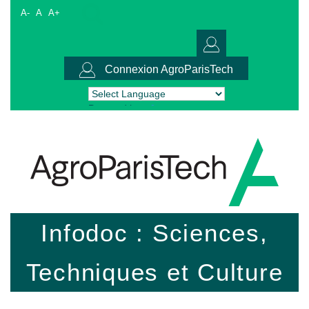
A-
A
A+
Connexion AgroParisTech
Powered by
Translate
Infodoc : Sciences,
Techniques et Culture