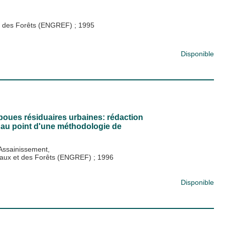
 et des Forêts (ENGREF)
;
1995
Disponible
s boues résiduaires urbaines: rédaction
e au point d'une méthodologie de
Assainissement,
s Eaux et des Forêts (ENGREF)
;
1996
Disponible