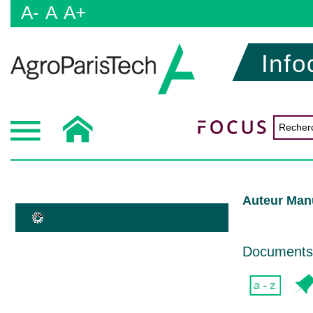
A-
A
A+
Info
Auteur Man
Documents d