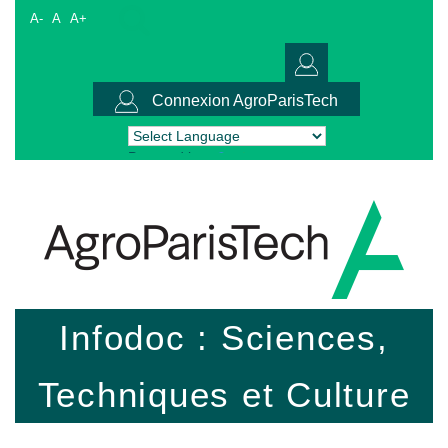
A-
A
A+
Connexion AgroParisTech
Powered by
Translate
Infodoc : Sciences,
Techniques et Culture