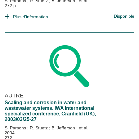
S. Parsons
;
R. Stuetz
;
B. Jefferson
; et al.
272 p.
Disponible
Plus d'information...
AUTRE
Scaling and corrosion in water and
wastewater systems. IWA International
specialized conference, Cranfield (UK),
2003/03/25-27
S. Parsons
;
R. Stuetz
;
B. Jefferson
; et al.
2004
272