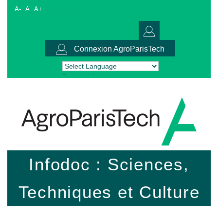
A-
A
A+
Connexion AgroParisTech
Powered by
Translate
Infodoc : Sciences,
Techniques et Culture