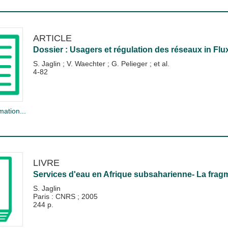
ARTICLE
Dossier : Usagers et régulation des réseaux
in
Flu
S. Jaglin
;
V. Waechter
;
G. Pelieger
; et al.
4-82
mation...
LIVRE
Services d'eau en Afrique subsaharienne- La frag
S. Jaglin
Paris : CNRS
;
2005
244 p.