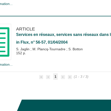
mation...
ARTICLE
Services en réseaux, services sans réseaux dans l
in
Flux
, n° 56-57, 01/04/2004
S. Jaglin
;
M. Plancq-Tournadre
;
S. Botton
152 p.
mation...
1
(1 - 3 / 3)