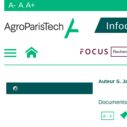
A-
A
A+
Info
Auteur S. J
Documents d