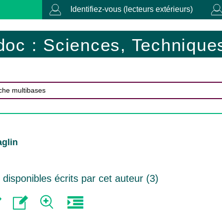
Identifiez-vous (lecteurs extérieurs)
doc : Sciences, Techniques
aglin
isponibles écrits par cet auteur (
3
)